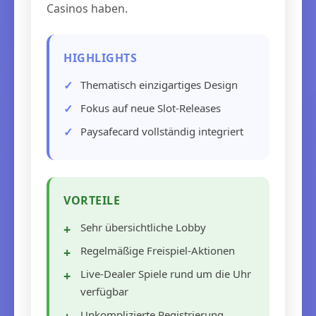
Casinos haben.
HIGHLIGHTS
Thematisch einzigartiges Design
Fokus auf neue Slot-Releases
Paysafecard vollständig integriert
VORTEILE
Sehr übersichtliche Lobby
Regelmäßige Freispiel-Aktionen
Live-Dealer Spiele rund um die Uhr
verfügbar
Unkomplizierte Registrierung