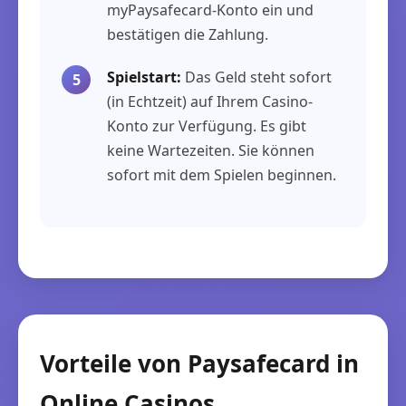
myPaysafecard-Konto ein und
bestätigen die Zahlung.
Spielstart:
Das Geld steht sofort
(in Echtzeit) auf Ihrem Casino-
Konto zur Verfügung. Es gibt
keine Wartezeiten. Sie können
sofort mit dem Spielen beginnen.
Vorteile von Paysafecard in
Online Casinos