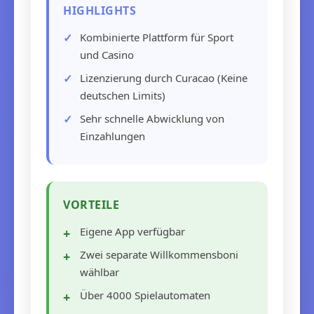
HIGHLIGHTS
Kombinierte Plattform für Sport
und Casino
Lizenzierung durch Curacao (Keine
deutschen Limits)
Sehr schnelle Abwicklung von
Einzahlungen
VORTEILE
Eigene App verfügbar
Zwei separate Willkommensboni
wählbar
Über 4000 Spielautomaten