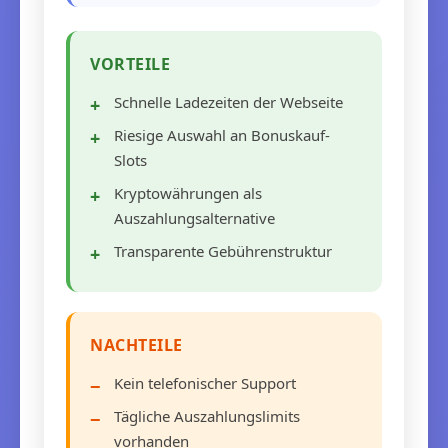
VORTEILE
Schnelle Ladezeiten der Webseite
Riesige Auswahl an Bonuskauf-
Slots
Kryptowährungen als
Auszahlungsalternative
Transparente Gebührenstruktur
NACHTEILE
Kein telefonischer Support
Tägliche Auszahlungslimits
vorhanden