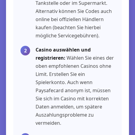
Tankstelle oder im Supermarkt.
Alternativ können Sie Codes auch
online bei offiziellen Händlern
kaufen (beachten Sie hierbei
mögliche Servicegebühren).
Casino auswählen und
registrieren:
Wählen Sie eines der
oben empfohlenen Casinos ohne
Limit. Erstellen Sie ein
Spielerkonto. Auch wenn
Paysafecard anonym ist, müssen
Sie sich im Casino mit korrekten
Daten anmelden, um spätere
Auszahlungsprobleme zu
vermeiden.