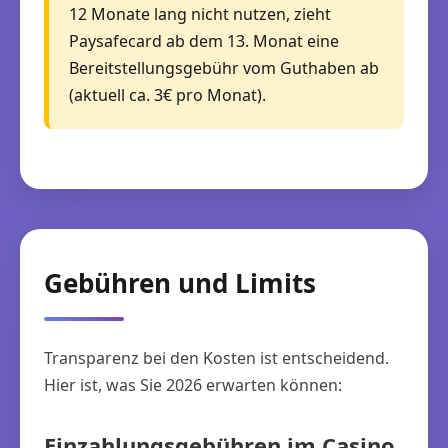
12 Monate lang nicht nutzen, zieht
Paysafecard ab dem 13. Monat eine
Bereitstellungsgebühr vom Guthaben ab
(aktuell ca. 3€ pro Monat).
Gebühren und Limits
Transparenz bei den Kosten ist entscheidend.
Hier ist, was Sie 2026 erwarten können:
Einzahlungsgebühren im Casino