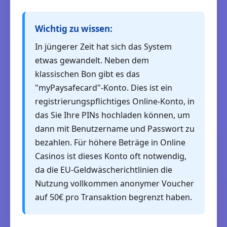
Wichtig zu wissen:
In jüngerer Zeit hat sich das System
etwas gewandelt. Neben dem
klassischen Bon gibt es das
"myPaysafecard"-Konto. Dies ist ein
registrierungspflichtiges Online-Konto, in
das Sie Ihre PINs hochladen können, um
dann mit Benutzername und Passwort zu
bezahlen. Für höhere Beträge in Online
Casinos ist dieses Konto oft notwendig,
da die EU-Geldwäscherichtlinien die
Nutzung vollkommen anonymer Voucher
auf 50€ pro Transaktion begrenzt haben.