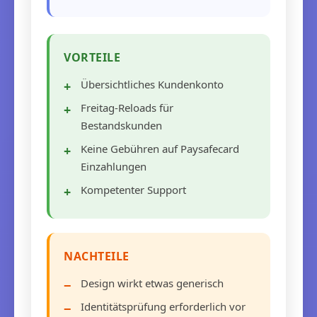
VORTEILE
Übersichtliches Kundenkonto
Freitag-Reloads für
Bestandskunden
Keine Gebühren auf Paysafecard
Einzahlungen
Kompetenter Support
NACHTEILE
Design wirkt etwas generisch
Identitätsprüfung erforderlich vor