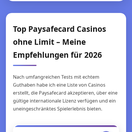
Top Paysafecard Casinos
ohne Limit – Meine
Empfehlungen für 2026
Nach umfangreichen Tests mit echtem
Guthaben habe ich eine Liste von Casinos
erstellt, die Paysafecard akzeptieren, über eine
gültige internationale Lizenz verfügen und ein
uneingeschränktes Spielerlebnis bieten.