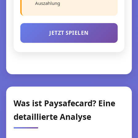
Auszahlung
JETZT SPIELEN
Was ist Paysafecard? Eine
detaillierte Analyse