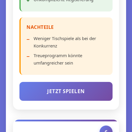
NACHTEILE
Weniger Tischspiele als bei der
Konkurrenz
Treueprogramm könnte
umfangreicher sein
JETZT SPIELEN