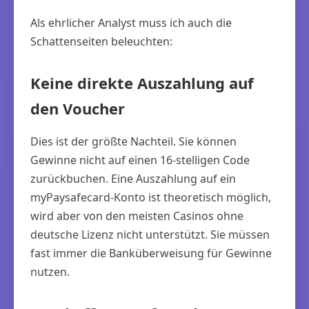
Als ehrlicher Analyst muss ich auch die
Schattenseiten beleuchten:
Keine direkte Auszahlung auf
den Voucher
Dies ist der größte Nachteil. Sie können
Gewinne nicht auf einen 16-stelligen Code
zurückbuchen. Eine Auszahlung auf ein
myPaysafecard-Konto ist theoretisch möglich,
wird aber von den meisten Casinos ohne
deutsche Lizenz nicht unterstützt. Sie müssen
fast immer die Banküberweisung für Gewinne
nutzen.