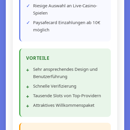
Riesige Auswahl an Live-Casino-
Spielen
Paysafecard Einzahlungen ab 10€
möglich
VORTEILE
Sehr ansprechendes Design und
Benutzerführung
Schnelle Verifizierung
Tausende Slots von Top-Providern
Attraktives Willkommenspaket