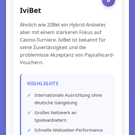
6
IviBet
Ähnlich wie 20Bet ein Hybrid-Anbieter,
aber mit einem stärkeren Fokus auf
Casino-Turniere. IviBet ist bekannt für
seine Zuverlässigkeit und die
problemlose Akzeptanz von Paysafecard-
Vouchern.
HIGHLIGHTS
Internationale Ausrichtung ohne
deutsche Gängelung
Großes Netzwerk an
Spieleanbietern
Schnelle Webseiten-Performance